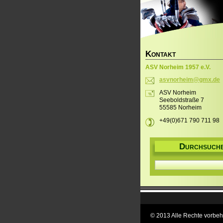
K
ONTAKT
ASV Norheim 1957 e.V.
asvnorhe
im@gmx.d
e
ASV Norheim
Seeboldstraße 7
55585 Norheim
+49(0)671 790 711 98
D
URCHSUCH
© 2013 Alle Rechte vorbeh