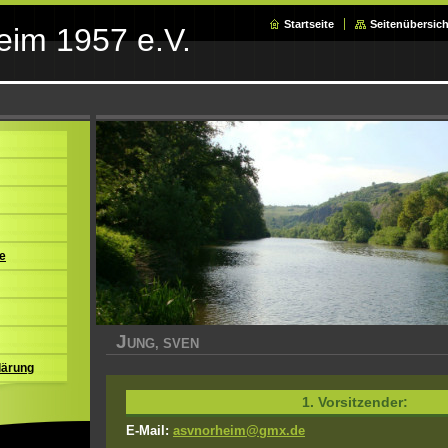
Startseite
Seitenübersich
im 1957 e.V.
e
J
UNG, SVEN
lärung
1. Vorsitzender:
E-Mail:
asvnorheim@gmx.de