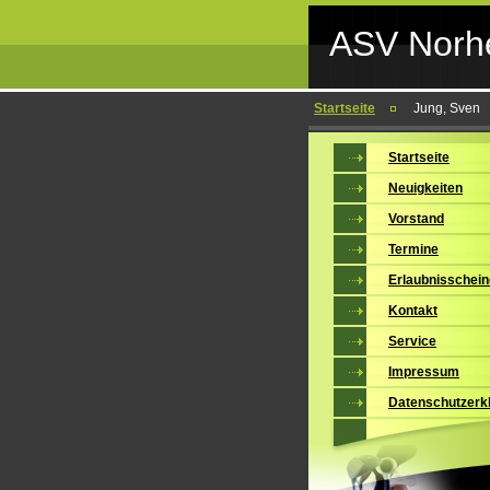
ASV Norhe
Startseite
Jung, Sven
Startseite
Neuigkeiten
Vorstand
Termine
Erlaubnisschein
Kontakt
Service
Impressum
Datenschutzerk